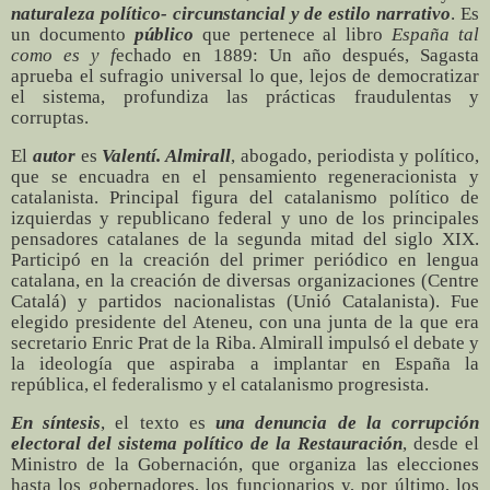
naturaleza político- circunstancial y de estilo narrativo
. Es
un documento
público
que pertenece al libro
España tal
como es y f
echado en 1889: Un año después, Sagasta
aprueba el sufragio universal lo que, lejos de democratizar
el sistema, profundiza las prácticas fraudulentas y
corruptas.
El
autor
es
Valentí. Almirall
, abogado, periodista y político,
que se encuadra en el pensamiento regeneracionista y
catalanista. Principal figura del catalanismo político de
izquierdas y republicano federal y uno de los principales
pensadores catalanes de la segunda mitad del siglo XIX.
Participó en la creación del primer periódico en lengua
catalana, en la creación de diversas organizaciones (Centre
Catalá) y partidos nacionalistas (Unió Catalanista). Fue
elegido presidente del Ateneu, con una junta de la que era
secretario Enric Prat de la Riba. Almirall impulsó el debate y
la ideología que aspiraba a implantar en España la
república, el federalismo y el catalanismo progresista.
En síntesis
, el texto es
una denuncia de la corrupción
electoral del sistema político de la Restauración
, desde el
Ministro de la Gobernación, que organiza las elecciones
hasta los gobernadores, los funcionarios y, por último, los