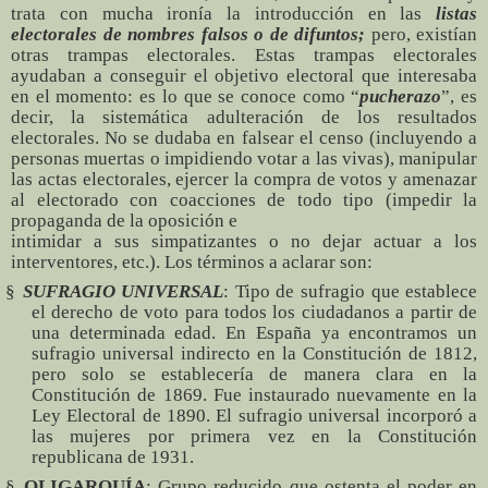
trata con mucha ironía la introducción en las
listas
electorales de nombres falsos o de difuntos;
pero, existían
otras trampas electorales. Estas trampas electorales
ayudaban a conseguir el objetivo electoral que interesaba
en el momento: es lo que se conoce como “
pucherazo
”, es
decir, la sistemática adulteración de los resultados
electorales. No se dudaba en falsear el censo (incluyendo a
personas muertas o impidiendo votar a las vivas), manipular
las actas electorales, ejercer la compra de votos y amenazar
al electorado con coacciones de todo tipo (impedir la
propaganda de la oposición e
intimidar a sus simpatizantes o no dejar actuar a los
interventores, etc.). Los términos a aclarar son:
§
SUFRAGIO UNIVERSAL
: Tipo de sufragio que establece
el derecho de voto para todos los ciudadanos a partir de
una determinada edad. En España ya encontramos un
sufragio universal indirecto en la Constitución de 1812,
pero solo se establecería de manera clara en la
Constitución de 1869. Fue instaurado nuevamente en la
Ley Electoral de 1890. El sufragio universal incorporó a
las mujeres por primera vez en la Constitución
republicana de 1931.
§
OLIGARQUÍA
: Grupo reducido que ostenta el poder en