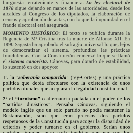
burguesía terrateniente y financiera.
La ley electoral de
1878
sigue dejando en manos de las autoridades, desde los
alcaldes al Congreso de los diputados, la elaboración de
censos y aprobación de actas, con lo que la impunidad en el
fraude electoral está asegurada.
MOMENTO HISTÓRICO
:
El texto se publica durante la
Regencia de Mª Cristina tras la muerte de Alfonso XII. En
1890 Sagasta ha aprobado el sufragio universal lo que, lejos
de democratizar el sistema, profundiza las prácticas
fraudulentas,
Con la Constitución comenzó lo que se llamó
el
sistema canovista
. Cánovas, para dotarlo de estabilidad,
lo sustentó en dos apoyos:
1º. la "
soberanía compartida
" (rey-Cortes) y una práctica
política que debía efectuarse con la existencia de unos
partidos oficiales que aceptaran la legalidad constitucional.
2º el “turnismo”
o alternancia pactada en el poder de los
“partidos dinásticos”. Pensaba Cánovas, siguiendo el
modelo inglés que un solo partido no podía mantener la
Restauración, sino que eran precisos dos partidos
respetuosos de la Constitución para acoger la disparidad de
criterios y poder turnarse en el gobierno. Serían unos
partidos grandes, pero nada tendrían que ver con los