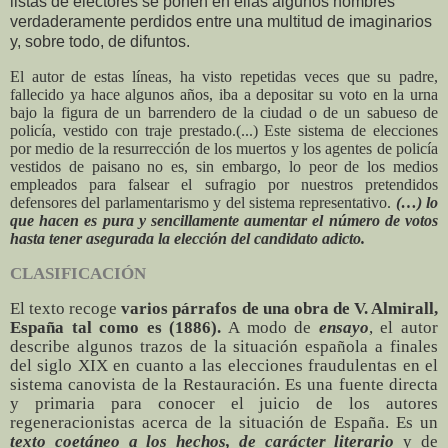
listas de electores se ponen en ellas algunos nombres
verdaderamente perdidos entre una multitud de imaginarios
y, sobre todo, de difuntos.
El autor de estas líneas, ha visto repetidas veces que su padre,
fallecido ya hace algunos años, iba a depositar su voto en la urna
bajo la figura de un barrendero de la ciudad o de un sabueso de
policía, vestido con traje prestado.(...) Este sistema de elecciones
por medio de la resurrección de los muertos y los agentes de policía
vestidos de paisano no es, sin embargo, lo peor de los medios
empleados para falsear el sufragio por nuestros pretendidos
defensores del parlamentarismo y del sistema representativo.
(…) lo
que hacen es pura y sencillamente aumentar el número de votos
hasta tener asegurada la elección del candidato adicto.
CLASIFICACIÓN
El texto recoge
varios párrafos de una obra de V. Almirall,
España tal como es (1886).
A modo de
ensayo
, el autor
describe algunos trazos de la situación española a finales
del siglo XIX en cuanto a las elecciones fraudulentas en el
sistema canovista de la Restauración. Es una fuente directa
y primaria para conocer el juicio de los autores
regeneracionistas acerca de la situación de España. Es un
texto coetáneo a los hechos, de carácter literario
y de